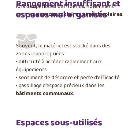
Rangement insuffisant et
lors des périodes d’affluence, notamment
espaces mal organisés
dans les
espaces scolaires et périscolaires
.
Souvent, le matériel est stocké dans des
zones inappropriées :
• difficulté à accéder rapidement aux
équipements
• sentiment de désordre et perte d’efficacité
• gaspillage d’espace précieux dans les
bâtiments communaux
.
Espaces sous-utilisés