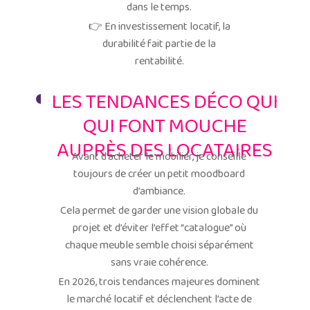
dans le temps.
👉 En investissement locatif, la
durabilité fait partie de la
rentabilité.
LES TENDANCES DÉCO QUI
QUI FONT MOUCHE
AUPRÈS DES LOCATAIRES
Avant d’acheter le mobilier, je conseille
toujours de créer un petit moodboard
d’ambiance.
Cela permet de garder une vision globale du
projet et d’éviter l’effet “catalogue” où
chaque meuble semble choisi séparément
sans vraie cohérence.
En 2026, trois tendances majeures dominent
le marché locatif et déclenchent l’acte de