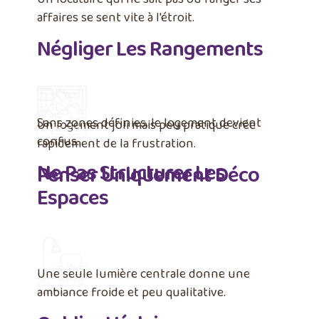
affaires se sent vite à l'étroit.
Négliger Les Rangements
Sans zones définies, le logement devient
Un logement joli mais peu pratique crée
confus.
rapidement de la frustration.
Ne Pas Structurer Les
Penser Uniquement Déco
Espaces
Une seule lumière centrale donne une
ambiance froide et peu qualitative.