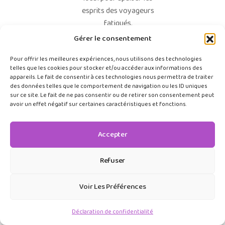
esprits des voyageurs
fatigués.
Gérer le consentement
Le néo-industriel
adouci
Pour offrir les meilleures expériences, nous utilisons des technologies
telles que les cookies pour stocker et/ou accéder aux informations des
Fini le look d’usine
appareils. Le fait de consentir à ces technologies nous permettra de traiter
sombre et froid. On
des données telles que le comportement de navigation ou les ID uniques
sur ce site. Le fait de ne pas consentir ou de retirer son consentement peut
conserve les structures
avoir un effet négatif sur certaines caractéristiques et fonctions.
métalliques noires
élégantes qu’on marie à
Accepter
de grands miroirs, des
plantes vertes denses et
des verrières blanches
Refuser
pour un esprit loft très
lumineux.
Voir Les Préférences
Le style Riviera /
Déclaration de confidentialité
Méditerranéen