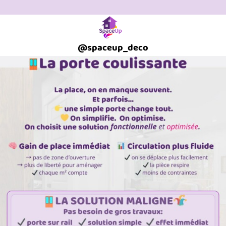
@
spaceup_deco