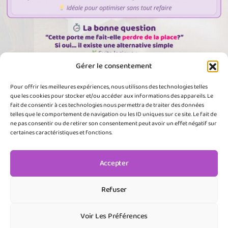
Gérer le consentement
Pour offrir les meilleures expériences, nous utilisons des technologies telles
Charger plus
que les cookies pour stocker et/ou accéder aux informations des appareils. Le
fait de consentir à ces technologies nous permettra de traiter des données
telles que le comportement de navigation ou les ID uniques sur ce site. Le fait de
ne pas consentir ou de retirer son consentement peut avoir un effet négatif sur
certaines caractéristiques et fonctions.
contact@spaceup-deco.fr
+33 (0)6.71.48.77.95
Accepter
50690 Sideville
FRANCE
Refuser
Voir Les Préférences